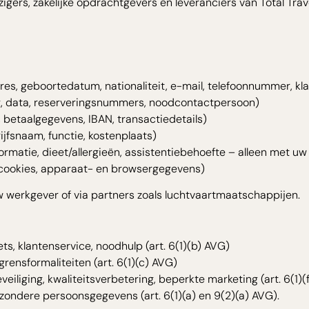
eizigers, zakelijke opdrachtgevers en leveranciers van Total Tr
res, geboortedatum, nationaliteit, e-mail, telefoonnummer, k
g, data, reserveringsnummers, noodcontactpersoon)
betaalgegevens, IBAN, transactiedetails)
rijfsnaam, functie, kostenplaats)
rmatie, dieet/allergieën, assistentiebehoefte – alleen met u
 cookies, apparaat- en browsergegevens)
uw werkgever of via partners zoals luchtvaartmaatschappijen.
ts, klantenservice, noodhulp (art. 6(1)(b) AVG)
 grensformaliteiten (art. 6(1)(c) AVG)
eiliging, kwaliteitsverbetering, beperkte marketing (art. 6(1)(
zondere persoonsgegevens (art. 6(1)(a) en 9(2)(a) AVG).