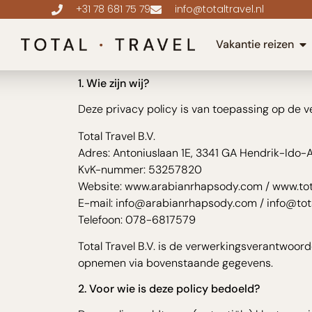
+31 78 681 75 79
info@totaltravel.nl
Privacy Policy – Total Travel B.
Vakantie reizen
Laatst bijgewerkt: 16 september 2025
1. Wie zijn wij?
Deze privacy policy is van toepassing op de 
Total Travel B.V.
Adres: Antoniuslaan 1E, 3341 GA Hendrik-Ido
KvK-nummer: 53257820
Website: www.arabianrhapsody.com / www.tota
E-mail: info@arabianrhapsody.com / info@total
Telefoon: 078-6817579
Total Travel B.V. is de verwerkingsverantwoo
opnemen via bovenstaande gegevens.
2. Voor wie is deze policy bedoeld?