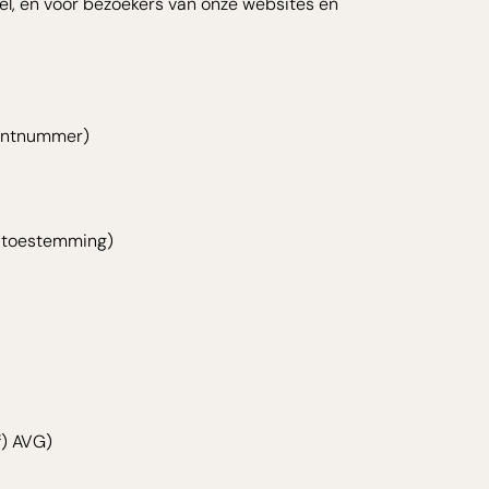
avel, en voor bezoekers van onze websites en
lantnummer)
w toestemming)
f) AVG)