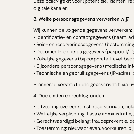
Deze policy geldt voor (potentiële) klanten, r
digitale kanalen.
3. Welke persoonsgegevens verwerken wij?
Wij kunnen de volgende gegevens verwerken:
• Identificatie- en contactgegevens (naam, ad
• Reis- en reserveringsgegevens (bestemmin
• Document- en betaalgegevens (paspoort/ID, 
• Zakelijke gegevens (bij corporate travel: bed
• Bijzondere persoonsgegevens (medische info
• Technische en gebruiksgegevens (IP-adres,
Bronnen: u verstrekt deze gegevens zelf, via 
4. Doeleinden en rechtsgronden
• Uitvoering overeenkomst: reserveringen, ticke
• Wettelijke verplichting: fiscale administratie,
• Gerechtvaardigd belang: fraudepreventie, bev
• Toestemming: nieuwsbrieven, voorkeuren, bij