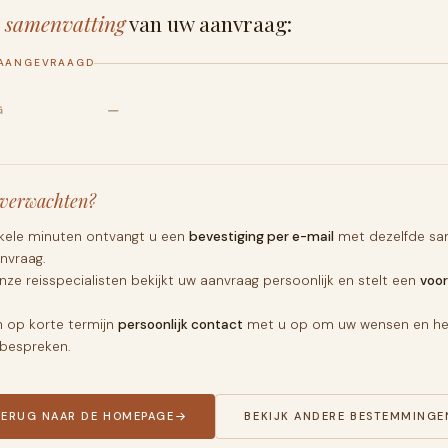
e
samenvatting
van uw aanvraag:
 AANGEVRAAGD
—
G
 verwachten?
kele minuten ontvangt u een
bevestiging per e-mail
met dezelfde sa
nvraag.
nze reisspecialisten bekijkt uw aanvraag persoonlijk en stelt een
voor
 op korte termijn
persoonlijk contact
met u op om uw wensen en het
 bespreken.
TERUG NAAR DE HOMEPAGE
BEKIJK ANDERE BESTEMMINGE