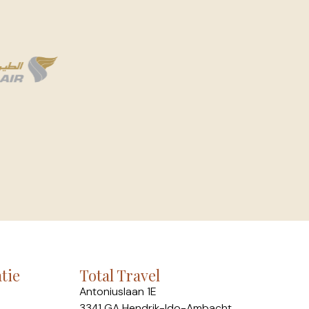
tie
Total Travel
Antoniuslaan 1E
3341 GA Hendrik-Ido-Ambacht