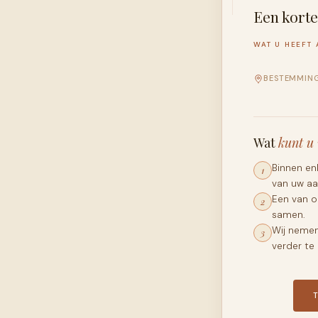
Een kort
WAT U HEEFT
BESTEMMIN
Wat
kunt u
Binnen en
1
van uw aa
Een van o
2
samen.
Wij nemen
3
verder te