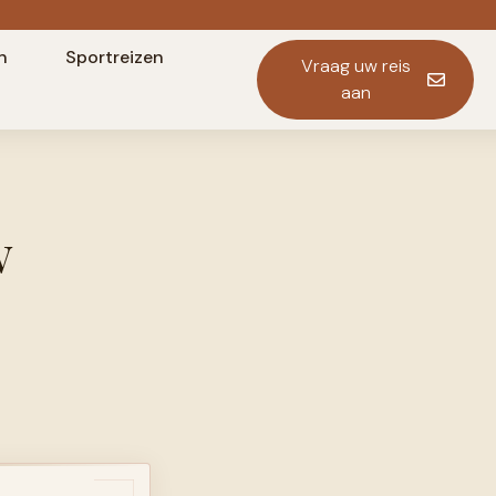
n
Sportreizen
Vraag uw reis
aan
w