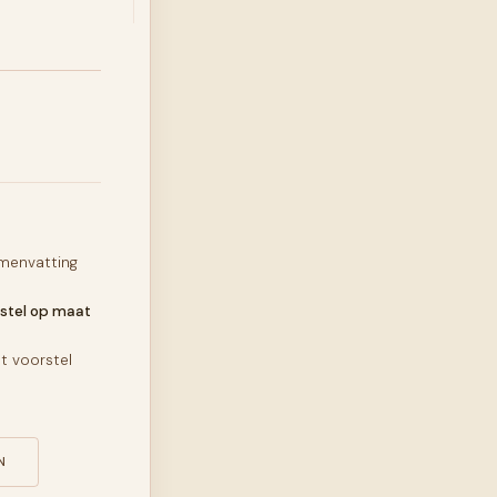
menvatting
stel op maat
 voorstel
N