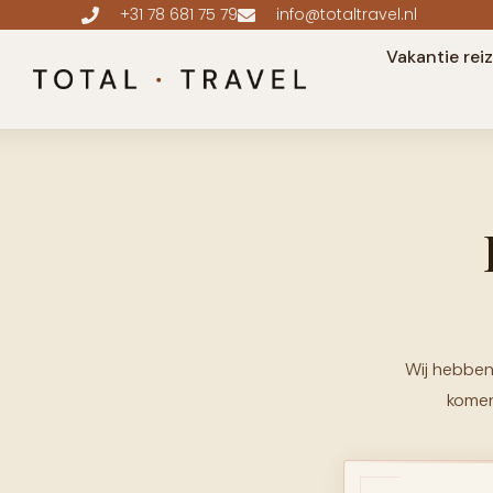
+31 78 681 75 79
info@totaltravel.nl
Vakantie rei
Wij hebben
komen 